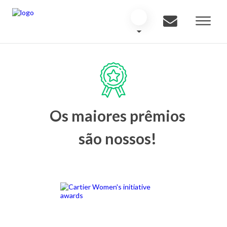
Os maiores prêmios
são nossos!