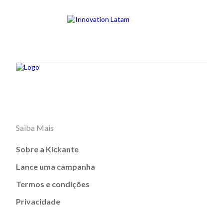
Saiba Mais
Sobre a Kickante
Lance uma campanha
Termos e condições
Privacidade