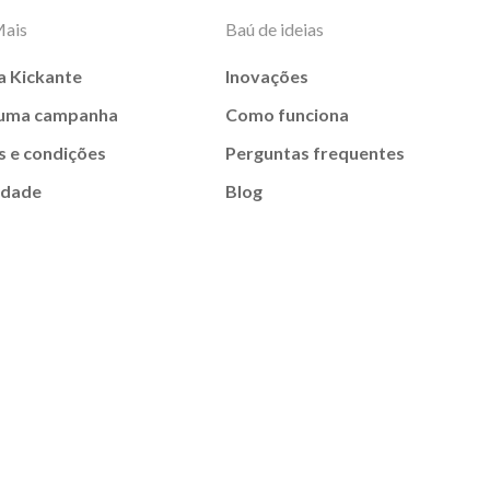
Mais
Baú de ideias
a Kickante
Inovações
 uma campanha
Como funciona
 e condições
Perguntas frequentes
idade
Blog