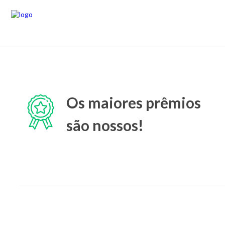
Os maiores prêmios
são nossos!