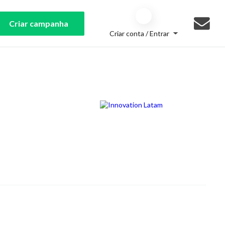
Criar campanha
Criar conta / Entrar