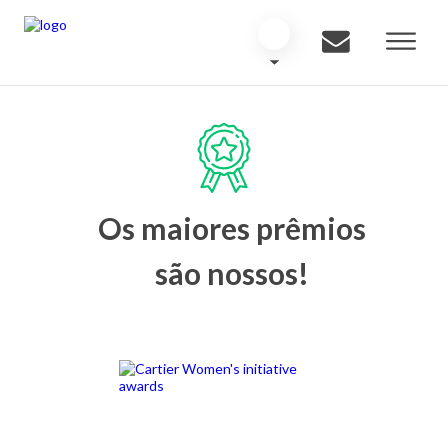
Os maiores prêmios
são nossos!