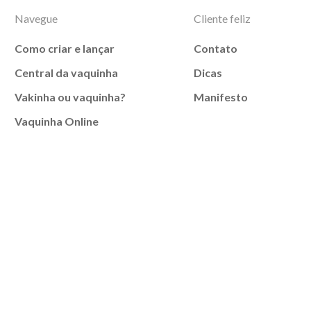
Navegue
Cliente feliz
Como criar e lançar
Contato
Central da vaquinha
Dicas
Vakinha ou vaquinha?
Manifesto
Vaquinha Online