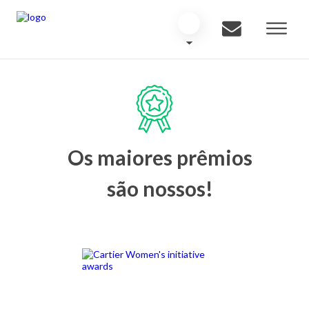
Os maiores prêmios
são nossos!