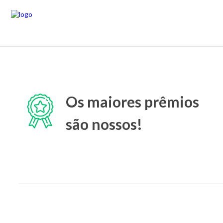
Os maiores prêmios
são nossos!