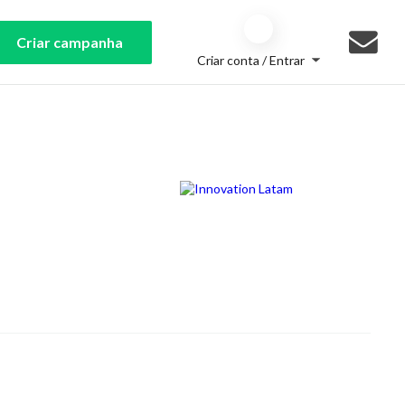
Criar campanha
Criar conta / Entrar