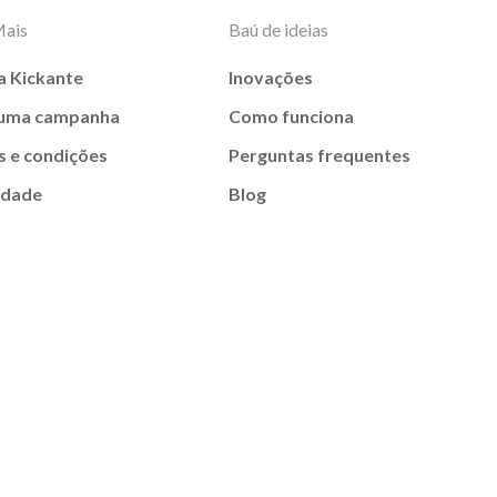
Mais
Baú de ideias
a Kickante
Inovações
 uma campanha
Como funciona
 e condições
Perguntas frequentes
idade
Blog