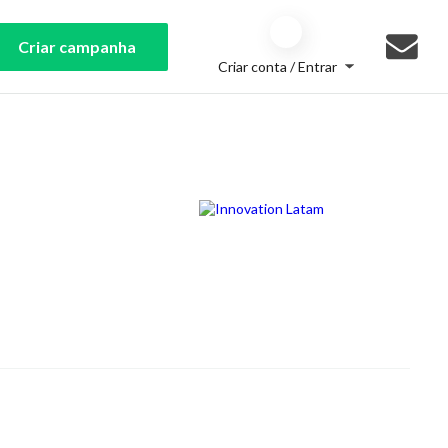
Criar campanha
Criar conta / Entrar