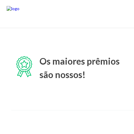
Os maiores prêmios
são nossos!