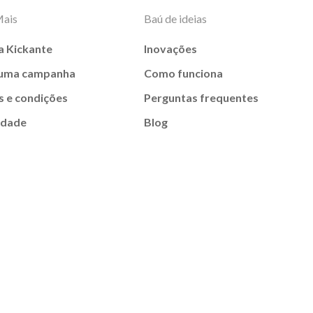
Mais
Baú de ideias
a Kickante
Inovações
 uma campanha
Como funciona
 e condições
Perguntas frequentes
idade
Blog