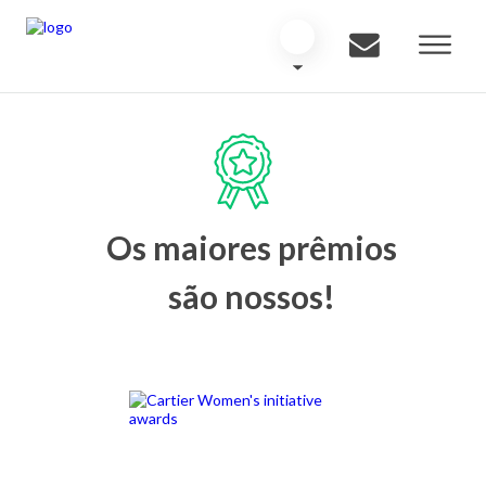
Os maiores prêmios
são nossos!