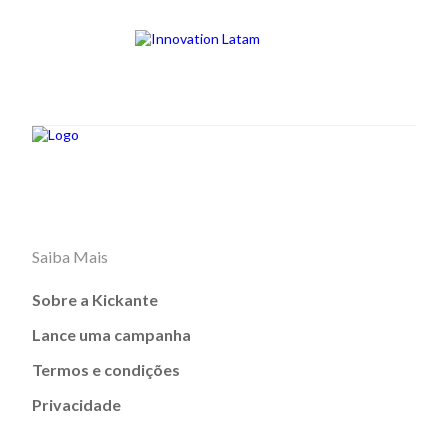
Saiba Mais
Sobre a Kickante
Lance uma campanha
Termos e condições
Privacidade