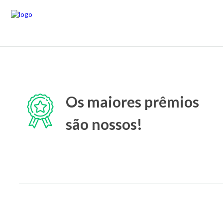
Os maiores prêmios
são nossos!