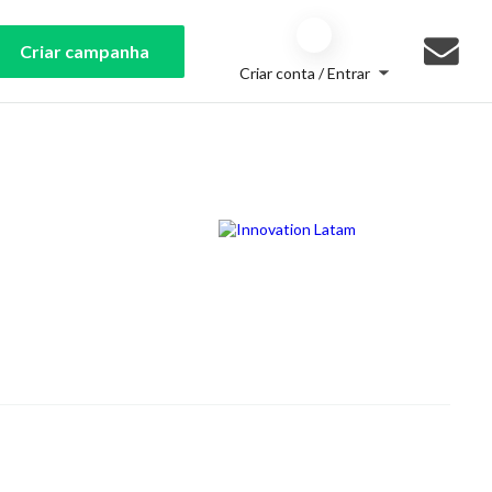
Criar campanha
Criar conta / Entrar