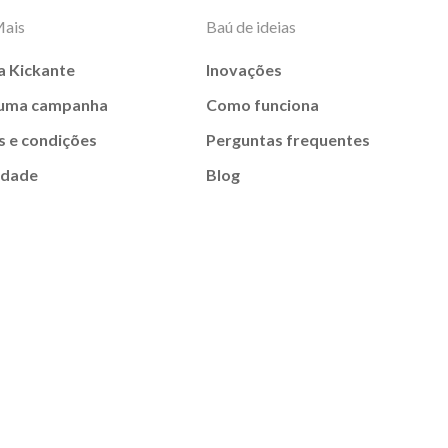
Mais
Baú de ideias
a Kickante
Inovações
 uma campanha
Como funciona
 e condições
Perguntas frequentes
idade
Blog