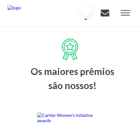
Os maiores prêmios
são nossos!