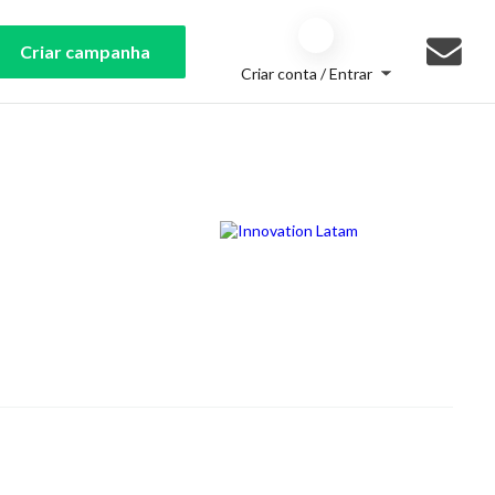
Criar campanha
Criar conta / Entrar