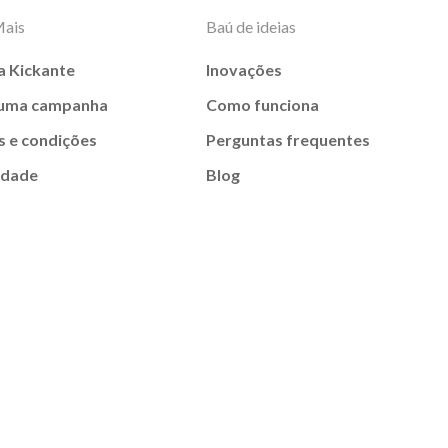
Mais
Baú de ideias
a Kickante
Inovações
 uma campanha
Como funciona
 e condições
Perguntas frequentes
idade
Blog