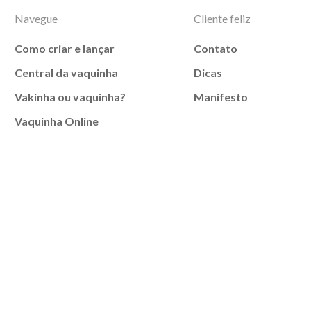
Navegue
Cliente feliz
Como criar e lançar
Contato
Central da vaquinha
Dicas
Vakinha ou vaquinha?
Manifesto
Vaquinha Online