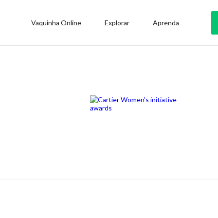
Vaquinha Online
Explorar
Aprenda