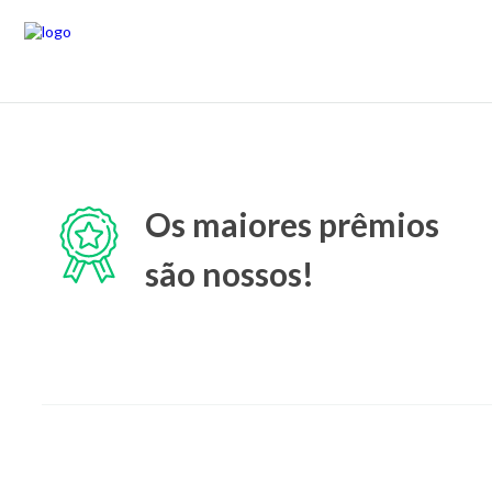
Os maiores prêmios
são nossos!