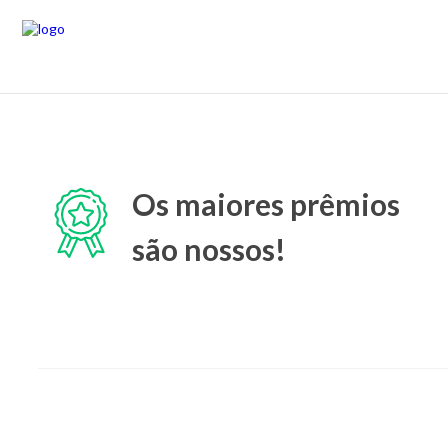
Os maiores prêmios
são nossos!