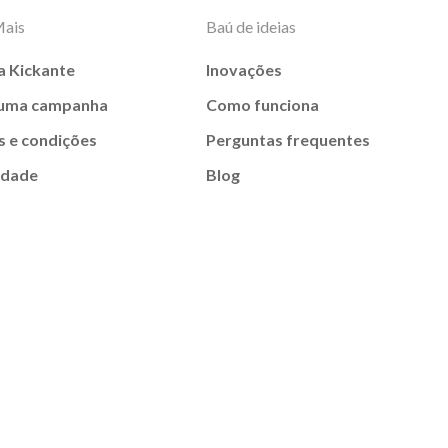
Mais
Baú de ideias
a Kickante
Inovações
 uma campanha
Como funciona
 e condições
Perguntas frequentes
idade
Blog