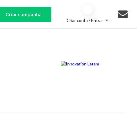
Criar campanha
Criar conta / Entrar