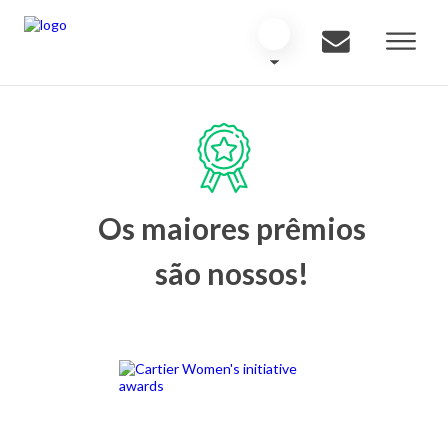
Os maiores prêmios
são nossos!