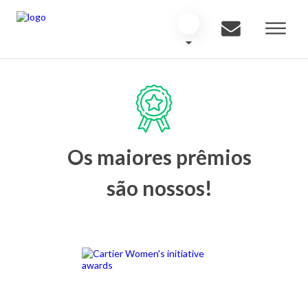
Os maiores prêmios
são nossos!