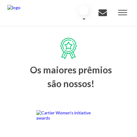
Os maiores prêmios
são nossos!