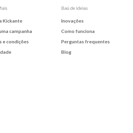
Mais
Baú de ideias
a Kickante
Inovações
 uma campanha
Como funciona
 e condições
Perguntas frequentes
idade
Blog