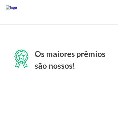
Os maiores prêmios
são nossos!