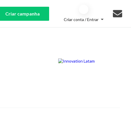
Criar campanha
Criar conta / Entrar