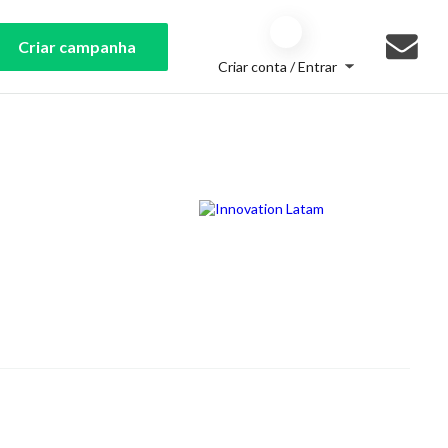
Criar campanha
Criar conta / Entrar