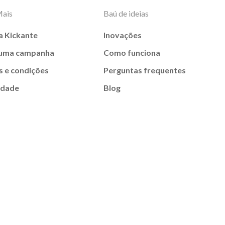
Mais
Baú de ideias
a Kickante
Inovações
 uma campanha
Como funciona
 e condições
Perguntas frequentes
idade
Blog