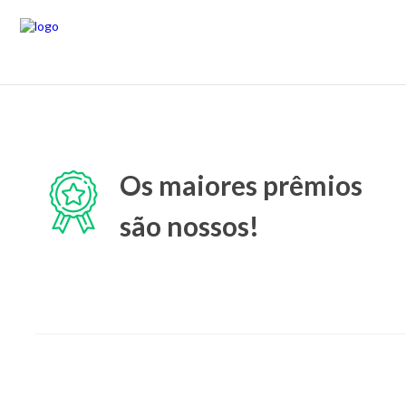
Os maiores prêmios
são nossos!