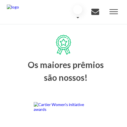
Os maiores prêmios
são nossos!