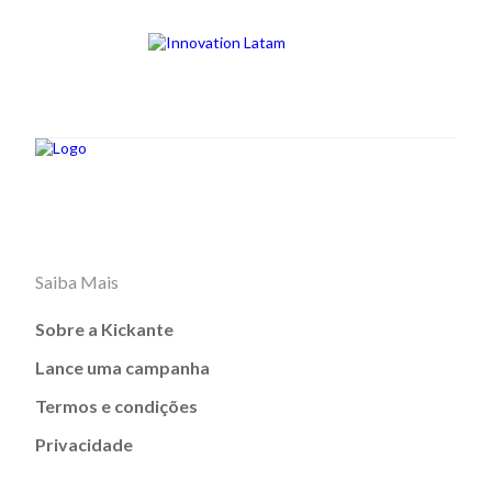
Saiba Mais
Sobre a Kickante
Lance uma campanha
Termos e condições
Privacidade