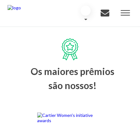
Os maiores prêmios
são nossos!