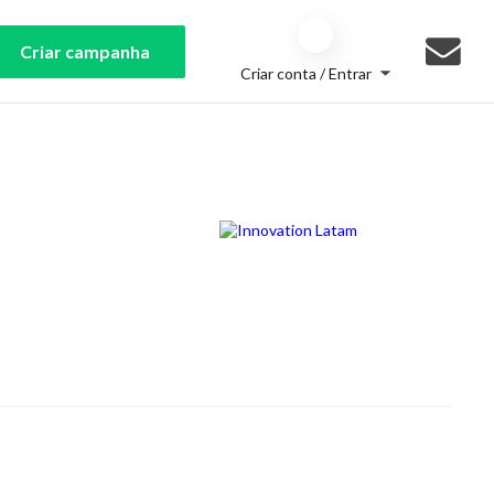
Criar campanha
Criar conta / Entrar