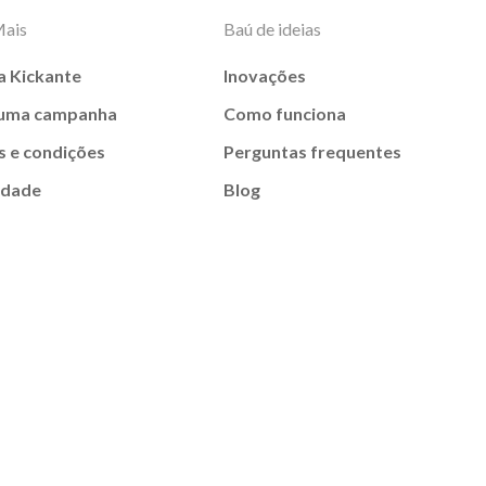
Mais
Baú de ideias
a Kickante
Inovações
 uma campanha
Como funciona
 e condições
Perguntas frequentes
idade
Blog