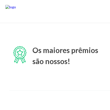
Os maiores prêmios
são nossos!