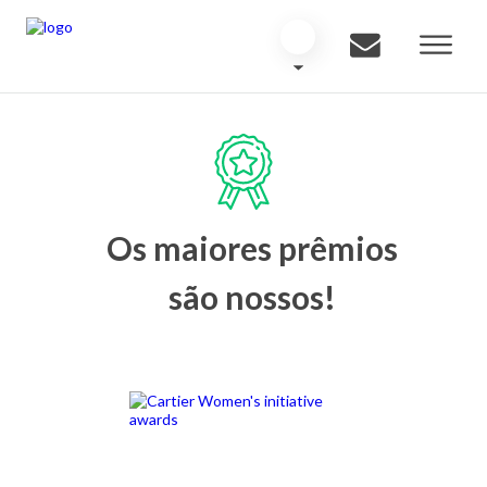
Os maiores prêmios
são nossos!