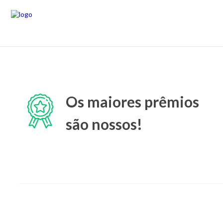
Os maiores prêmios
são nossos!