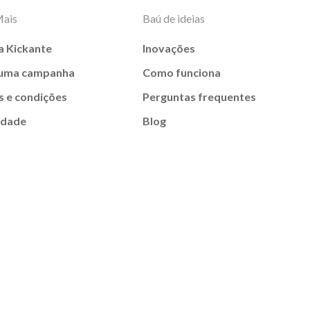
Mais
Baú de ideias
a Kickante
Inovações
 uma campanha
Como funciona
 e condições
Perguntas frequentes
idade
Blog