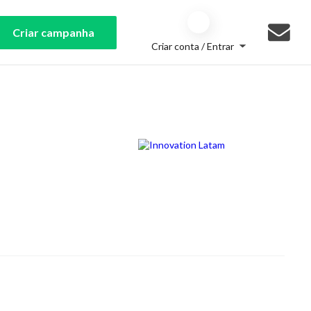
Criar campanha
Criar conta / Entrar