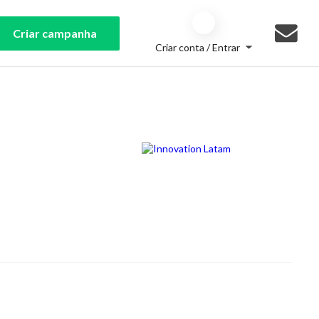
Criar campanha
Criar conta / Entrar