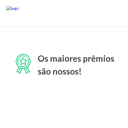
Os maiores prêmios
são nossos!