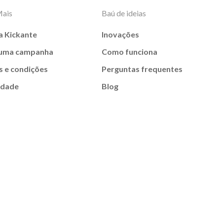
Mais
Baú de ideias
a Kickante
Inovações
 uma campanha
Como funciona
 e condições
Perguntas frequentes
idade
Blog