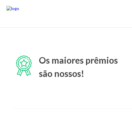
Os maiores prêmios
são nossos!