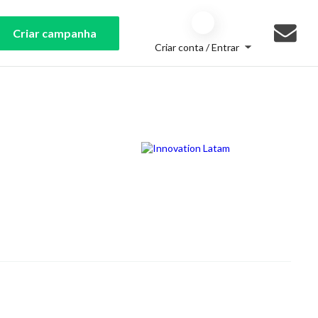
Criar campanha
Criar conta / Entrar