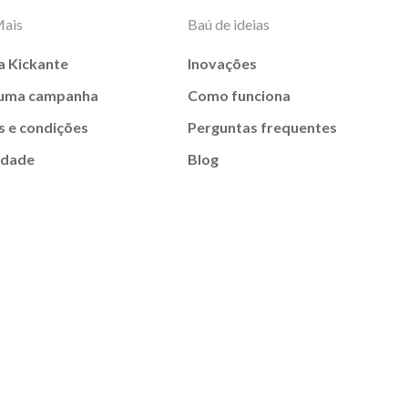
Mais
Baú de ideias
a Kickante
Inovações
 uma campanha
Como funciona
 e condições
Perguntas frequentes
idade
Blog