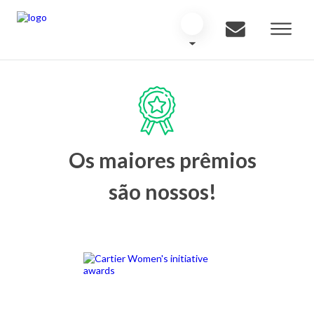
Os maiores prêmios
são nossos!