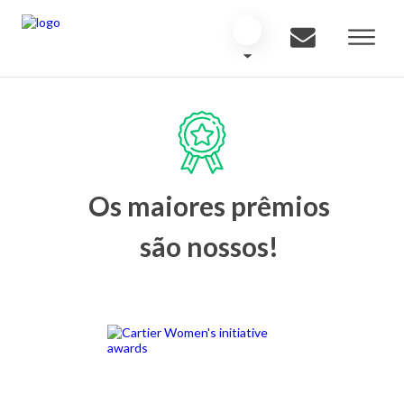
Os maiores prêmios
são nossos!