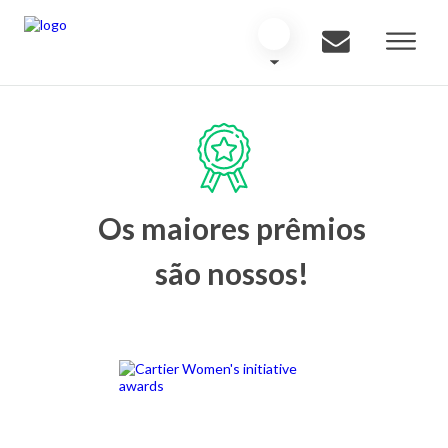
Os maiores prêmios
são nossos!