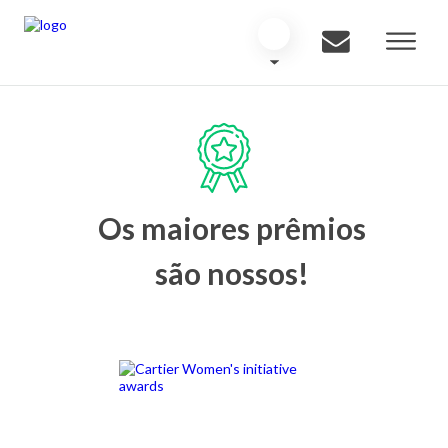
Os maiores prêmios
são nossos!