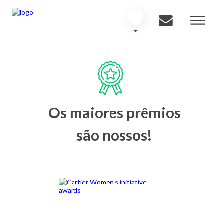
Os maiores prêmios
são nossos!