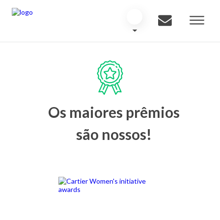
Os maiores prêmios
são nossos!