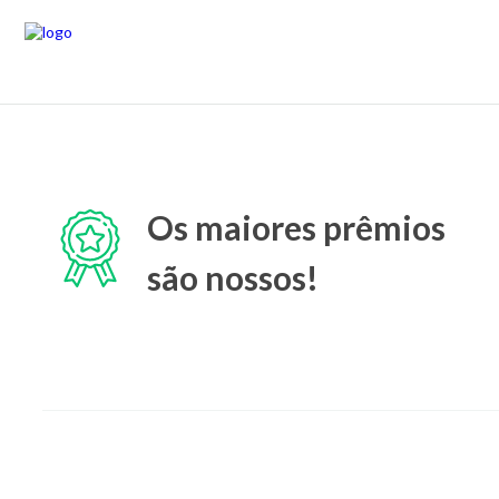
Os maiores prêmios
são nossos!