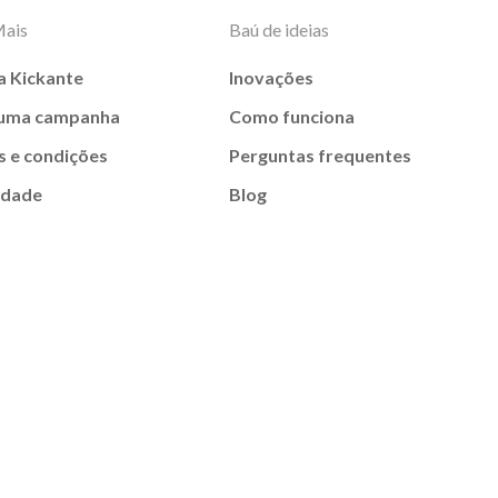
Mais
Baú de ideias
a Kickante
Inovações
 uma campanha
Como funciona
 e condições
Perguntas frequentes
idade
Blog