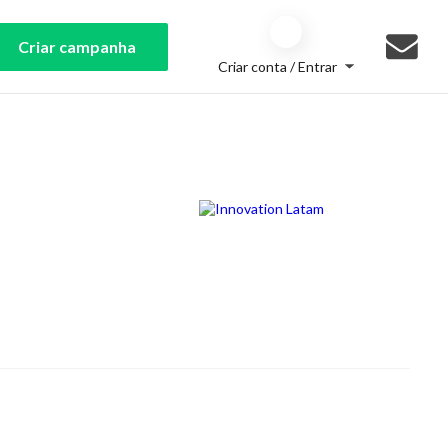
Criar campanha
Criar conta / Entrar