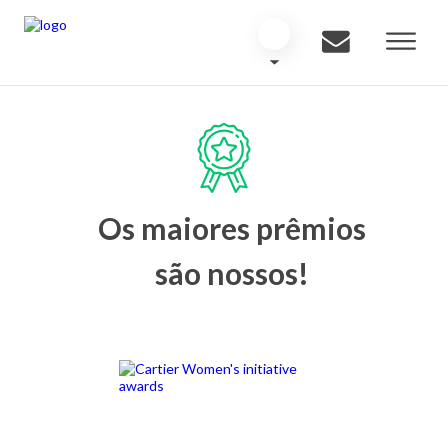
Os maiores prêmios
são nossos!