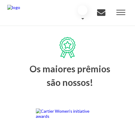
Os maiores prêmios
são nossos!