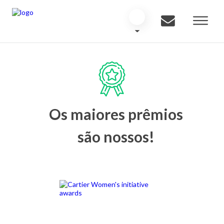
Os maiores prêmios
são nossos!