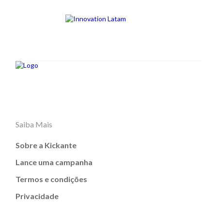
Saiba Mais
Sobre a Kickante
Lance uma campanha
Termos e condições
Privacidade