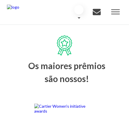
Os maiores prêmios
são nossos!