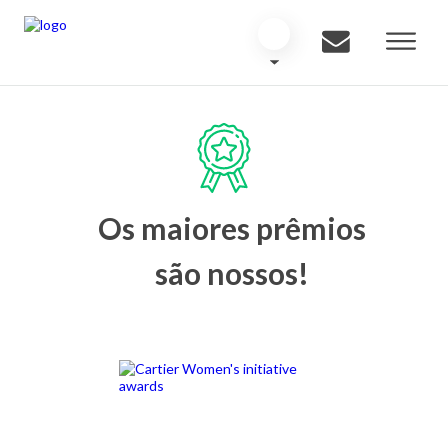
Os maiores prêmios
são nossos!