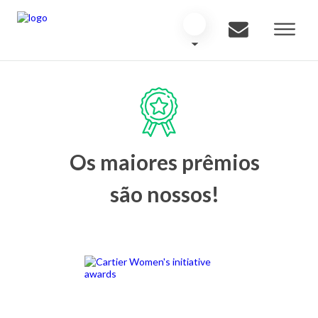
Os maiores prêmios
são nossos!