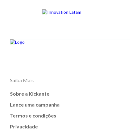
Saiba Mais
Sobre a Kickante
Lance uma campanha
Termos e condições
Privacidade