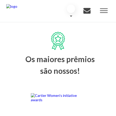
Os maiores prêmios
são nossos!