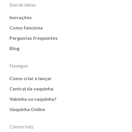
Baú de ideias
Inovações
Como funciona
Perguntas frequentes
Blog
Navegue
Como criar e lançar
Central da vaquinha
Vakinha ou vaquinha?
Vaquinha Online
Cliente feliz