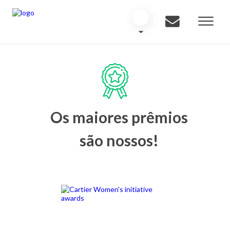
Os maiores prêmios
são nossos!