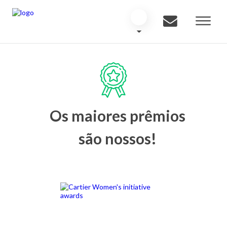
Os maiores prêmios
são nossos!