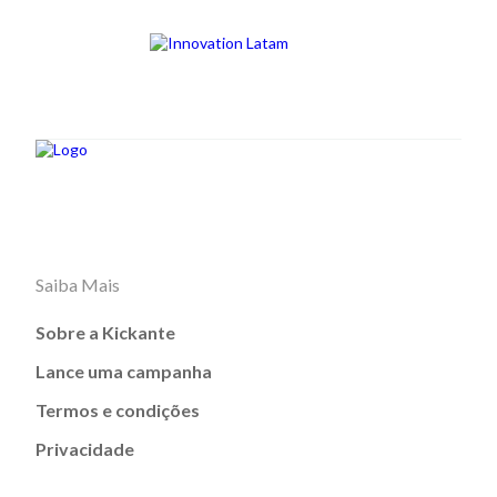
Saiba Mais
Sobre a Kickante
Lance uma campanha
Termos e condições
Privacidade