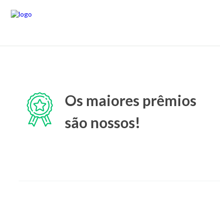
Os maiores prêmios
são nossos!