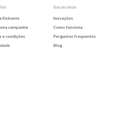
Mais
Baú de ideias
a Kickante
Inovações
 uma campanha
Como funciona
 e condições
Perguntas frequentes
idade
Blog