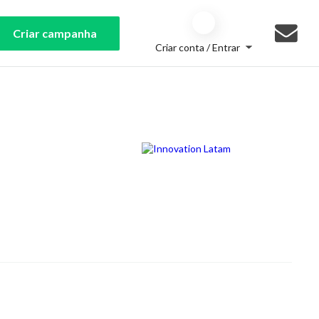
Criar campanha
Criar conta / Entrar