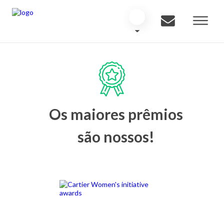
Os maiores prêmios
são nossos!