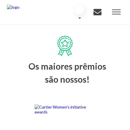
Os maiores prêmios
são nossos!