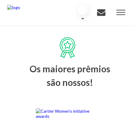
Os maiores prêmios
são nossos!