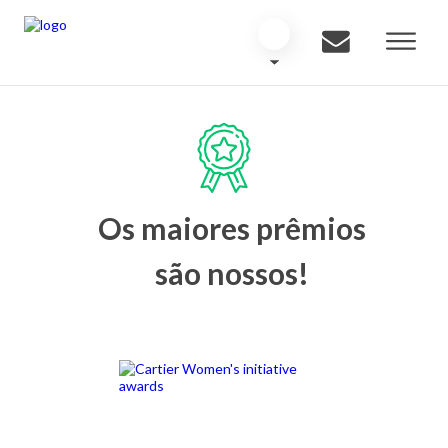
Os maiores prêmios
são nossos!