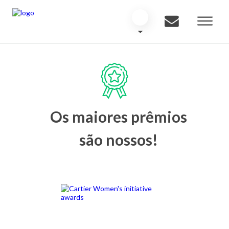
Os maiores prêmios
são nossos!