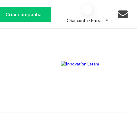
Criar campanha
Criar conta / Entrar