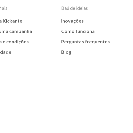
Mais
Baú de ideias
a Kickante
Inovações
 uma campanha
Como funciona
 e condições
Perguntas frequentes
idade
Blog