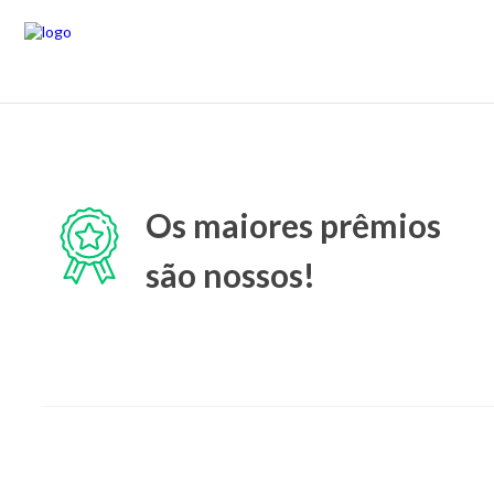
Os maiores prêmios
são nossos!