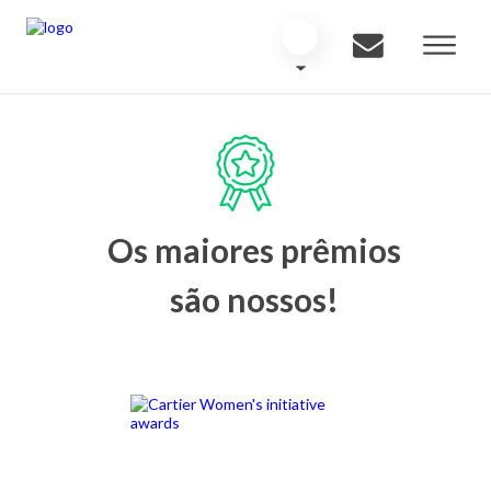
Os maiores prêmios
são nossos!